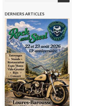
DERNIERS ARTICLES
Loures-
Barousse :
Rock and
Steel : de
belles
mécaniques,
du rock, de
la
convivialité!
9 août 2026