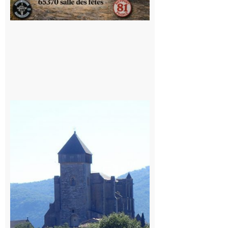
Saint
Bertrand de
Comminges
: 1ère
édition du
village des
patrimoines
du
Comminges
9 août 2026