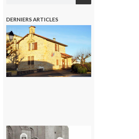
DERNIERS ARTICLES
Franquevielle
: La fête au
village !
7 août 2026
Rieux-
Volvestre