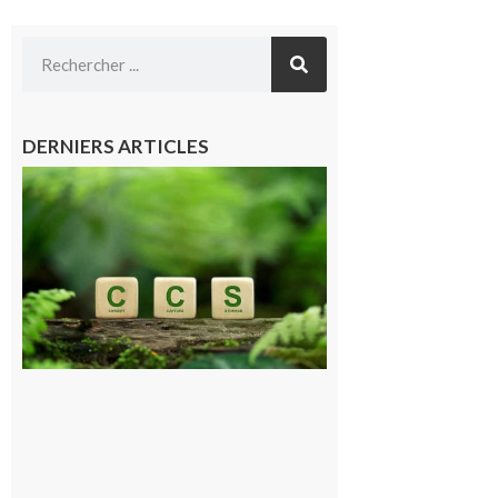
DERNIERS ARTICLES
Comminges
et Piémont
Pyrénéen :
Consultation
publique sur
le projet de
stockage
souterrain
de CO2
5 août 2026