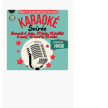
Saint-
Blancard
Cap
d’Astarac
: Soirée
karaoké
au Proxi,
à vous le
micro !
5 août 2026