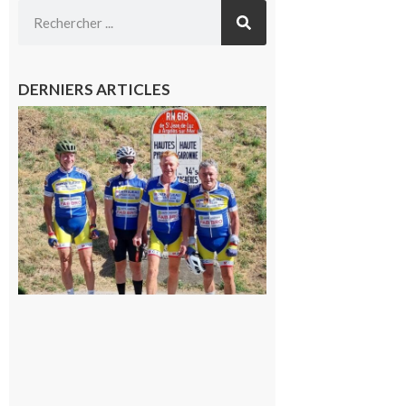
DERNIERS ARTICLES
Montréjeau
: Les sorties
du
Montréjeau
cyclo club
8 août 2026