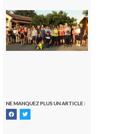
Saint-
Araille :
la
dernière
rando à
la
fraîche
de la
saison
était à
Cazac
8 août
2026
NE MANQUEZ PLUS UN ARTICLE :