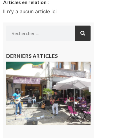
Articles en relation :
Il n'y a aucun article ici
DERNIERS ARTICLES
Saint-
Gaudens :
Les
prochains
rendez-
vous
musicaux
de l’été
7 août 2026