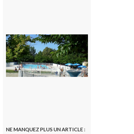
Une soirée
festive en
nocturne à
la piscine
municipale
de Rieux-
Volvestre.
7 août 2026
NE MANQUEZ PLUS UN ARTICLE :