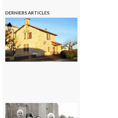
DERNIERS ARTICLES
Franquevielle
: La fête au
village !
7 août 2026
Rieux-
Volvestre
« Canaletto »