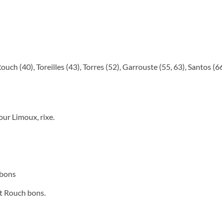
ouch (40), Toreilles (43), Torres (52), Garrouste (55, 63), Santos (6
ur Limoux, rixe.
 bons
et Rouch bons.