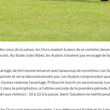
ez-vous de la saison, les Ours avaient à cœur de se racheter devan
uxin. Au Stade Jules Ribet, les Audois n’avaient pas envisagé de fai
partagé, de fort bonne tenue et avec beaucoup de correction. Les S
rganisés et ne se décontenancent pas. Les Audois comprennent que 
 Dumas redonne l’avantage. Pl Bourrel inscrit un second essai, Luc
 Et dans la précipitation, à l’ultime seconde de la première période,
in aux visiteurs : 10 à 22 à la pause. Saint-Gaudens ne mérite peu
se, les Ours sont méconnaissables. Leur défense est friable et les Li