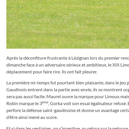
Après la déconfiture frustrante à Lézignan lors du premier rend
dimanche face à un adversaire sérieux et ambitieux, le XIII Limo
déplacement pour faire rire. Ils ont fait pleurer.
La première mi-temps fut pourtant bien plaisante, dans le jeu 
Gaudinois entrent dans la partie avec envie, ils se montrent o
sera pas aussi facile. Maurel ouvre la marque pour Limoux mais
ème
Robin marque le 3
, Gorka voit son essai égalisateur refusé.
perfore la défense saint-gaudinoise et donne un avantage certa
d’être ainsi mené au score.
Et si dans les vestiaires, on s’invective, au retour sur la pelou