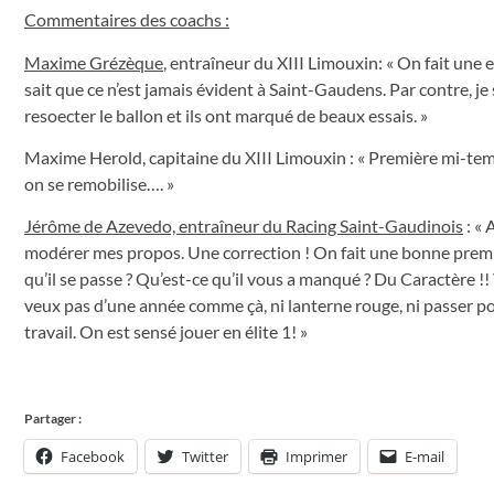
Commentaires des coachs :
Maxime Grézèque
, entraîneur du XIII Limouxin: « On fait un
sait que ce n’est jamais évident à Saint-Gaudens. Par contre, je 
resoecter le ballon et ils ont marqué de beaux essais. »
Maxime Herold, capitaine du XIII Limouxin : « Première mi-temps
on se remobilise…. »
Jérôme de Azevedo, entraîneur du Racing Saint-Gaudinois
: « 
modérer mes propos. Une correction ! On fait une bonne premiè
qu’il se passe ? Qu’est-ce qu’il vous a manqué ? Du Caractère !!
veux pas d’une année comme çà, ni lanterne rouge, ni passer po
travail. On est sensé jouer en élite 1! »
Partager :
Facebook
Twitter
Imprimer
E-mail