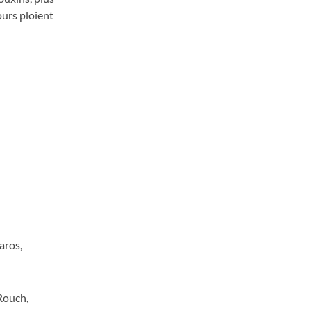
ours ploient
aros,
 Rouch,