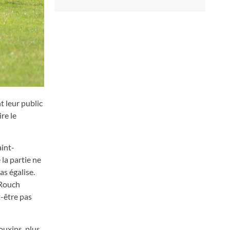
t leur public
re le
aint-
la partie ne
as égalise.
 Rouch
t-être pas
mouxins, plus