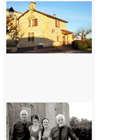
Franquevielle
: La fête au
village !
7 août 2026
Rieux-
Volvestre
« Canaletto »
en concert !
7 août 2026