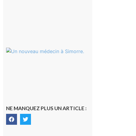
Pierre est
terminée,
les Vikings
sont
rentrés
chez eux
6 août 2026
Simorre :
Un
nouveau
médecin
généraliste
dans la cité
gersoise
6 août 2026
NE MANQUEZ PLUS UN ARTICLE :