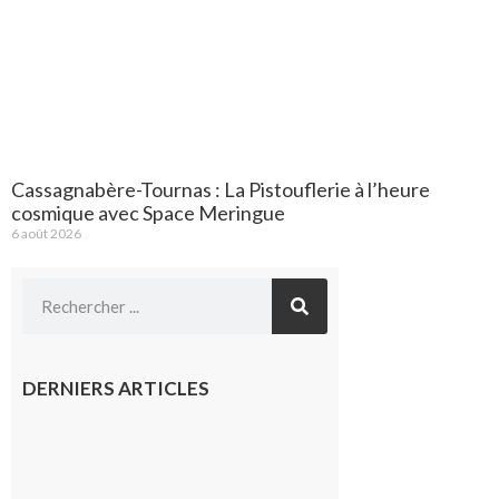
Cassagnabère-Tournas : La Pistouflerie à l’heure
cosmique avec Space Meringue
6 août 2026
DERNIERS ARTICLES
Le
Fousseret :
la Fête de
la Saint-