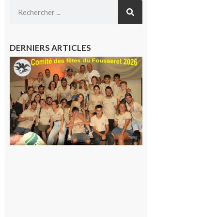
DERNIERS ARTICLES
Le
Fousseret :
la Fête de
la Saint-
Pierre est
terminée,
les Vikings
sont
rentrés
chez eux
6 août 2026