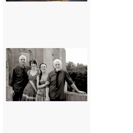
Rieux-
Volvestre
« Canaletto »
en concert !
7 août 2026