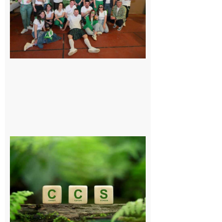
de fête avec
le Comité, un
programme
exceptionnel
6 août 2026
Comminges
et Piémont
Pyrénéen :
Consultation
publique sur
le projet de
stockage
souterrain
de CO2