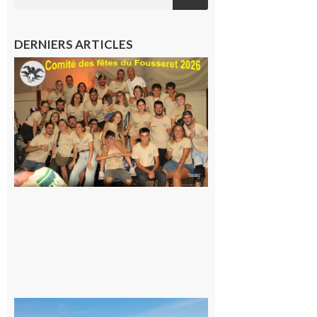
DERNIERS ARTICLES
Le
Fousseret :
la Fête de
la Saint-
Pierre est
terminée,
les Vikings
sont
rentrés
chez eux
6 août 2026
Simorre :