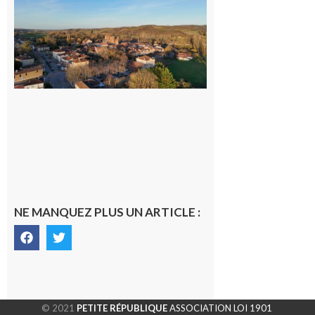
Un
nouveau
médecin
généraliste
dans la cité
gersoise
6 août 2026
NE MANQUEZ PLUS UN ARTICLE :
© 2021
PETITE RÉPUBLIQUE
ASSOCIATION LOI 1901