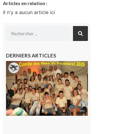
Articles en relation :
Il n'y a aucun article ici
DERNIERS ARTICLES
Le
Fousseret :
la Fête de
la Saint-
Pierre est
terminée,
les Vikings
sont
rentrés
chez eux
6 août 2026