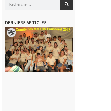
DERNIERS ARTICLES
Le
Fousseret :
la Fête de
la Saint-
Pierre est
terminée,
les Vikings
sont
rentrés
chez eux
6 août 2026