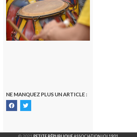
batucada,
pour
apprendre
les
rythmes
brésiliens
avec
Lacunapa
9 août 2026
NE MANQUEZ PLUS UN ARTICLE :
© 2021
PETITE RÉPUBLIQUE
ASSOCIATION LOI 1901