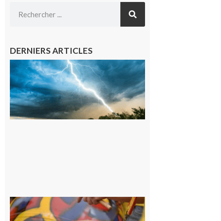
DERNIERS ARTICLES
09/08/26 :
Vigilance
météorologique
orange pour
orages sur le
département de
la Haute-
Garonne
9 août 2026
Latoue :
Initiation
à la