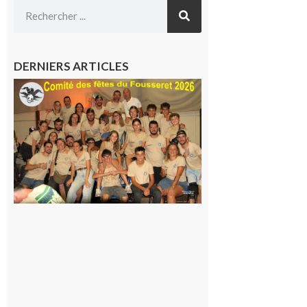
DERNIERS ARTICLES
Le
Fousseret :
la Fête de
la Saint-
Pierre est
terminée,
les Vikings
sont
rentrés
chez eux
6 août 2026