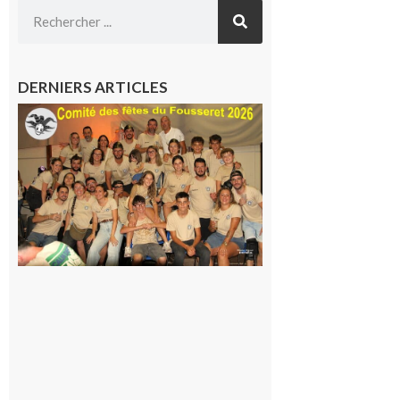
DERNIERS ARTICLES
Le
Fousseret :
la Fête de
la Saint-
Pierre est
terminée,
les Vikings
sont
rentrés
chez eux
6 août 2026