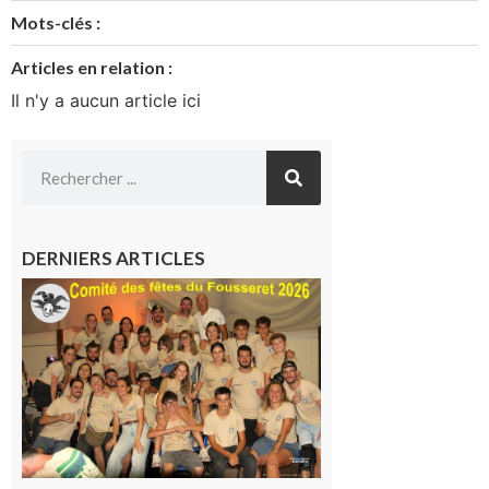
Mots-clés :
Articles en relation :
Il n'y a aucun article ici
DERNIERS ARTICLES
Le
Fousseret :
la Fête de
la Saint-
Pierre est
terminée,
les Vikings
sont
rentrés
chez eux