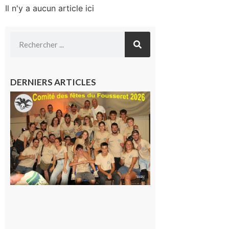
Il n'y a aucun article ici
DERNIERS ARTICLES
Le
Fousseret :
la Fête de
la Saint-
Pierre est
terminée,
les Vikings
sont
rentrés
chez eux
6 août 2026