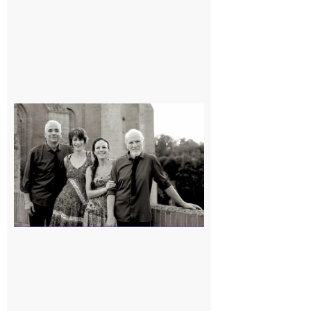
Rieux-
Volvestre
« Canaletto »
en concert !
7 août 2026