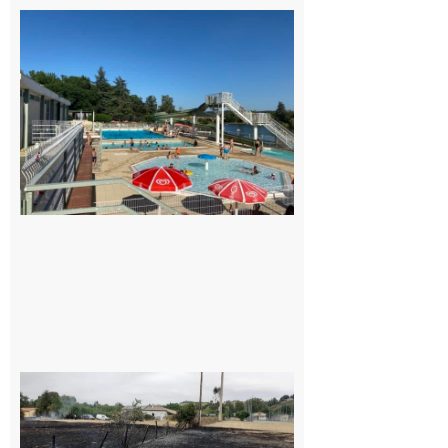
Boulogne-
sur-Gesse :
Une
convention
entre la
Mairie et
le Collège
pour la
piscine
8 août 2026
Montesquieu-
Volvestre : la
commune
appelle à la