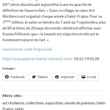
e
XX
siècle aboutissant aujourd’hui à une incapacité de
définition de l’œuvre d’art. » Dans ce sillage, le salon Art-
Résilience est organisé chaque année à Saint-Frajou. Pour sa
ème
7
édition, le salon se tiendra du 7 août au 7 septembre, plus
de 80 artistes de 20 pays du monde viendront affirmer avec
Ksenia Milicevic que « la beauté est objective et elle est le
fondement naturel de l’art. »
www.musee-saint-frajou.com
http://www.galerie-ksenia-milicevic.com/
05 61 79 20 28
Partager :
Facebook
Twitter
Imprimer
E-mail
Mots-clés :
art résilience
,
collections
,
exposition
,
musée de peinture
,
Saint-
Frajou
,
salon