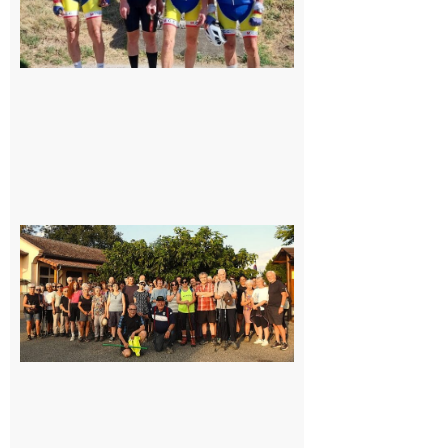
Saint-
Araille :
la
dernière
rando à
la
fraîche
de la
saison
était à
Cazac
8 août