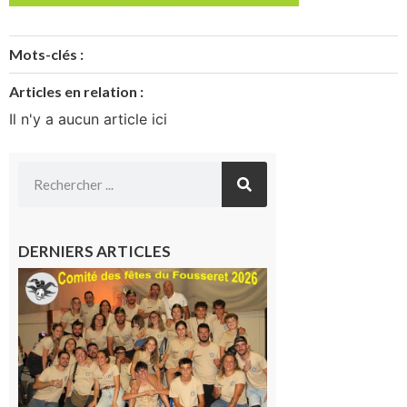
Mots-clés :
Articles en relation :
Il n'y a aucun article ici
DERNIERS ARTICLES
Le
Fousseret :
la Fête de
la Saint-
Pierre est
terminée,
les Vikings
sont