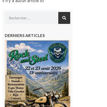
Il n'y a aucun article ici
DERNIERS ARTICLES
Loures-
Barousse :
Rock and
Steel : de
belles
mécaniques,
du rock, de
la
convivialité!
9 août 2026