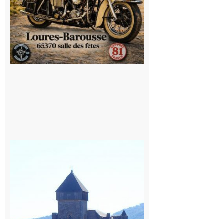
Saint
Bertrand de
Comminges
: 1ère
édition du
village des
patrimoines
du