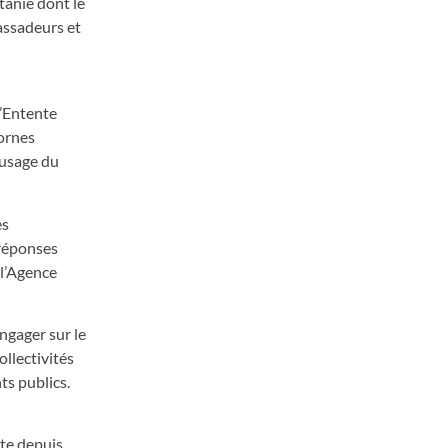
tanie dont le
assadeurs et
l’Entente
bornes
’usage du
es
 réponses
 l’Agence
ngager sur le
llectivités
ts publics.
nte depuis