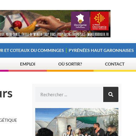
R ET COTEAUX DU COMMINGES
PYRÉNÉES HAUT GARONNAISES
EMPLOI
OÙ SORTIR?
CONTACT
urs
RGÉTIQUE