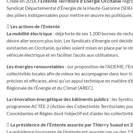
Créée en 2016,
l’Entente Territoire d’Énergie Occitanie
regro
Syndicat Départemental d’Énergie de la Haute-Garonne (SDEHG)
des piliers indispensables pour mettre en œuvre les politiques

Les actions de l’Entente
La mobilité électrique
: déjà forte de ses 1 200 bornes de recha
désire aller encore plus loin. Les Syndicats d’énergie ont décid
existantes en Occitanie, qu’elles soient mises en place par le r
véhicule électrique et en faciliter l’accès aux utilisateurs.
Les énergies renouvelables
: sur proposition de l’ADEME, l’En
collectivités locales afin de mieux les accompagner dans leur t
précises et efficaces, ainsi qu’un appui technique en matière d’
Régionale de l’Énergie et du Climat (AREC).
La rénovation énergétique des bâtiments publics
: les Syndic
programme ACTÉE 2 (Action des Collectivités Territoriales pour
Concédantes et Régies dont l’objectif est d’aider les collectiv

La présidence de l’Entente assurée par Thierry Suaud en 
La présidence tournante de l’entente est assurée par un des 13 