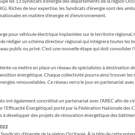
upe les 13 Syndicats d’énergie des départements de la région Occi
. Riches de leur expertise, les Syndicats d’énergie sont des amb
 nationales en matière d’énergie et d’environnement.
rge pour véhicule électrique implantées sur le territoire régional, 
é de rédiger un schéma directeur régional qui intégrera toutes les 
éseau public ou privé. C’est une nouvelle étape qui doit consolider l
tente va mettre en place un réseau de spécialistes à destination d
ransition énergétique. Chaque collectivité pourra ainsi trouver les
énergies renouvelables. Ce réseau verra le jour en partenariat avec
ats ont également concrétisé un partenariat avec l’AREC afin de s’e
 l’Efficacité Énergétique) porté par la Fédération Nationale des Co
ités à développer des projets de rénovation énergétique des bâtimen
2022
Syndicats d’énergie de la région Occitanie. À la tête de cette ente