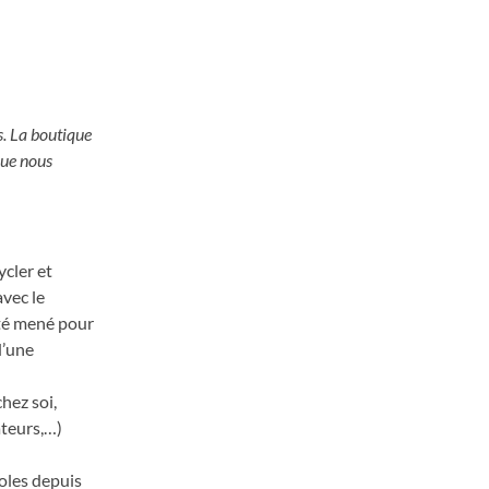
s. La boutique
que nous
ycler et
avec le
été mené pour
d’une
hez soi,
ateurs,…)
voles depuis