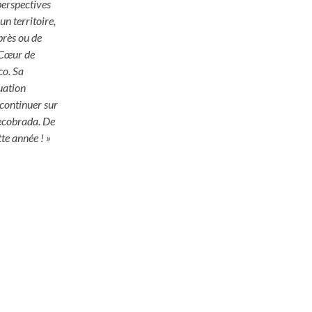
perspectives
un territoire,
près ou de
 Cœur de
co. Sa
uation
 continuer sur
Recobrada. De
te année ! »