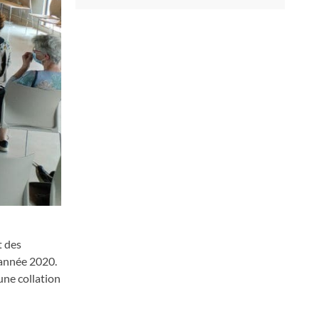
t des
 année 2020.
une collation