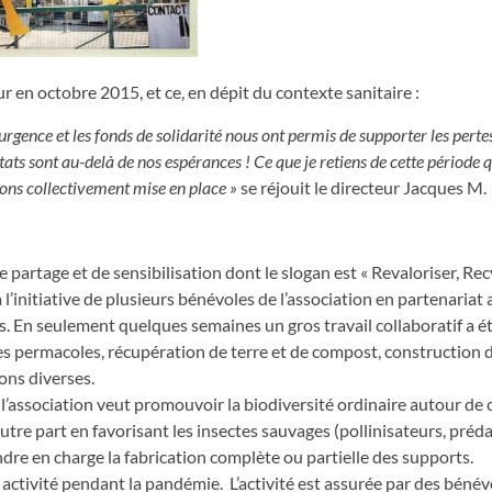
r en octobre 2015, et ce, en dépit du contexte sanitaire :
’urgence et les fonds de solidarité nous ont permis de supporter les perte
tats sont au-delà de nos espérances ! Ce que je retiens de cette période 
vons collectivement mise en place »
se réjouit le directeur Jacques M.
 partage et de sensibilisation dont le slogan est « Revaloriser, Rec
à l’initiative de plusieurs bénévoles de l’association en partenariat 
s. En seulement quelques semaines un gros travail collaboratif a 
tes permacoles, récupération de terre et de compost, construction 
ons diverses.
 l’association veut promouvoir la biodiversité ordinaire autour de c
utre part en favorisant les insectes sauvages (pollinisateurs, préd
re en charge la fabrication complète ou partielle des supports.
n activité pendant la pandémie. L’activité est assurée par des béné