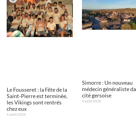
Simorre : Un nouveau
médecin généraliste da
Le Fousseret : la Fête de la
cité gersoise
Saint-Pierre est terminée,
6 août 2026
les Vikings sont rentrés
chez eux
6 août 2026