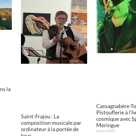
ns la
Cassagnabère-Tou
Pistouflerie à l’
Saint-Frajou : La
cosmique avec S
composition musicale par
Meringue
ordinateur à la portée de
6 août 2026
tous