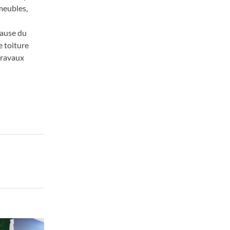
 meubles,
cause du
e toiture
 travaux