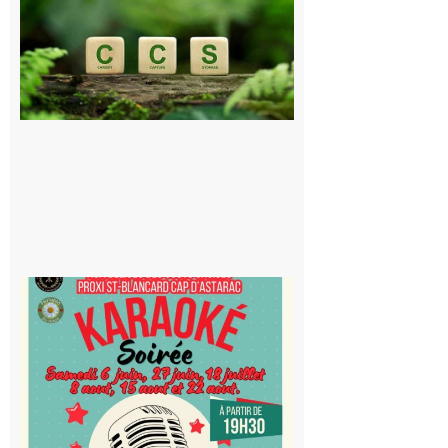
Consultation
publique sur
le projet de
stockage
souterrain
de CO2
5 août 2026
Saint-
Blancard
Cap
d’Astarac
: Soirée
karaoké
au Proxi,
à vous le
micro !