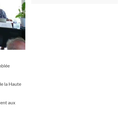
mblée
de la Haute
tent aux