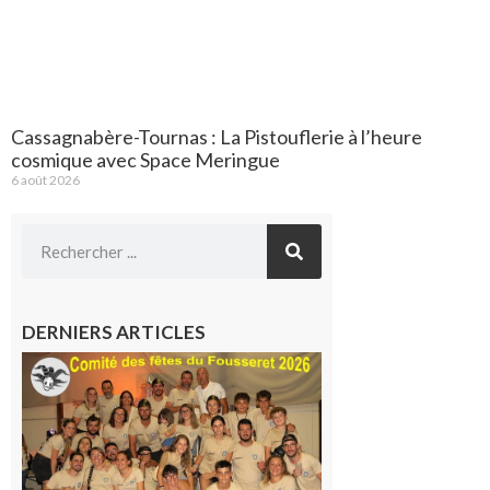
Cassagnabère-Tournas : La Pistouflerie à l’heure
cosmique avec Space Meringue
6 août 2026
DERNIERS ARTICLES
Le
Fousseret :
la Fête de
la Saint-
Pierre est
terminée,
les Vikings