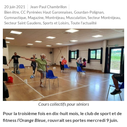
20 juin 2021
Jean-Paul Chambrillon
Bien être
,
CC Pyrénées Haut Garonnaises
,
Gourdan-Polignan
,
Gymnastique
,
Magazine
,
Montréjeau
,
Musculation
,
Secteur Montréjeau
,
Secteur Saint Gaudens
,
Sports et Loisirs
,
Toute l'actualité
Cours collectifs pour séniors
Pour la troisième fois en dix-huit mois, le club de sport et de
fitness
l’Orange Bleue
, rouvrait ses portes mercredi 9 juin.