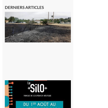
DERNIERS ARTICLES
Montesquieu-
Volvestre : la
commune
appelle à la
vigilance face
au risque
d’incendie
8 août 2026
Aurignac
: La
Cafetière
participe
au projet
Musiques