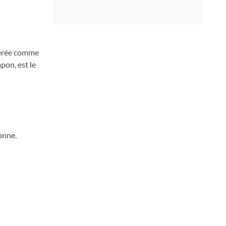
idérée comme
pon, est le
onne.