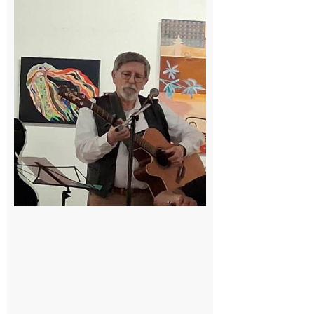
Saint-Frajou
: La
composition
musicale par
ordinateur à
la portée de
tous
6 août 2026