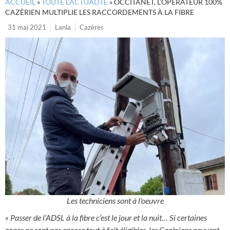
ACCUEIL
»
TOUTE L’ACTUALITÉ
»
OCCITANET, L’OPÉRATEUR 100%
CAZÈRIEN MULTIPLIE LES RACCORDEMENTS À LA FIBRE
31 mai 2021
Lanla
Cazères
Les techniciens sont à l'oeuvre
« Passer de l’ADSL à la fibre c’est le jour et la nuit… Si certaines
zones ne sont pas encore tout à fait éligibles, les Cazèriens peuvent