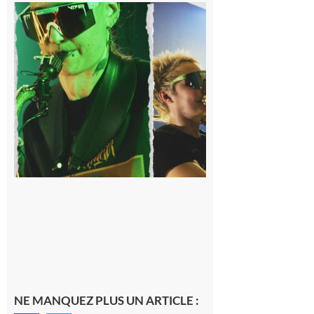
Cassagnabère-
Tournas : La
Pistouflerie à
l’heure
cosmique avec
Space
Meringue
6 août 2026
NE MANQUEZ PLUS UN ARTICLE :