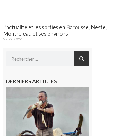
L’actualité et les sorties en Barousse, Neste,
Montréjeau et ses environs
9 août 2026
DERNIERS ARTICLES
Aurignac :
Flûtes
ancestrales
et
observation
céleste au
Musée de
l’Aurignacien
pour un