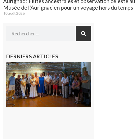
Aurignac : Flûtes ancestrales et observation céleste au
Musée de l’Aurignacien pour un voyage hors du temps
10 août 2026
DERNIERS ARTICLES
Carbonne
: quatre
jours de
fête au
rythme
de la
Saint-
Laurent
10 août
2026