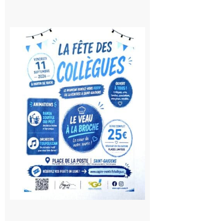
Saint-
Gaudens:
Fête des
Collègues
à la
rentrée !
10 août
2026