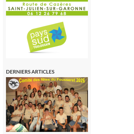
DERNIERS ARTICLES
Le
Fousseret :
la Fête de
la Saint-
Pierre est
terminée,
les Vikings
sont
rentrés
chez eux