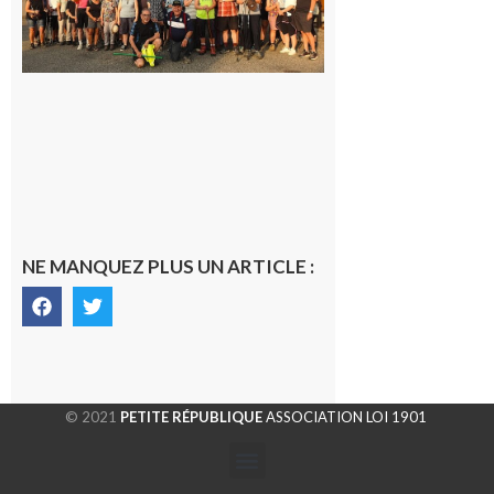
rando à
la
fraîche
de la
saison
était à
Cazac
8 août
2026
NE MANQUEZ PLUS UN ARTICLE :
© 2021
PETITE RÉPUBLIQUE
ASSOCIATION LOI 1901