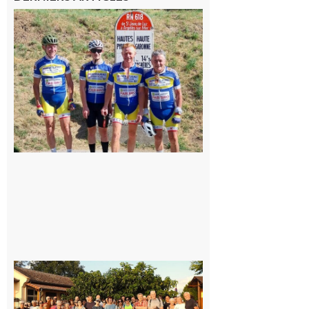
Montréjeau
: Les sorties
du
Montréjeau
cyclo club
8 août 2026
Saint-
Araille :
la
dernière