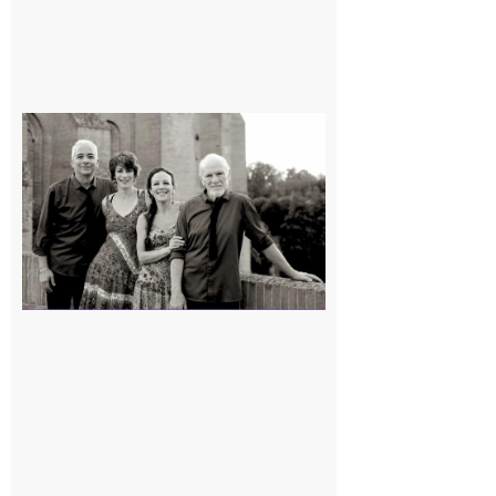
Rieux-
Volvestre
« Canaletto »
en concert !
7 août 2026