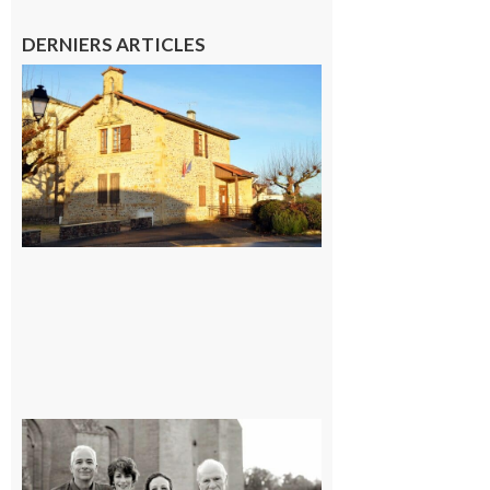
DERNIERS ARTICLES
Franquevielle
: La fête au
village !
7 août 2026
Rieux-
Volvestre
« Canaletto »