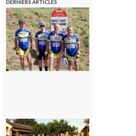
DERNIERS ARTICLES
Montréjeau
: Les sorties
du
Montréjeau
cyclo club
8 août 2026
Saint-
Araille :
la