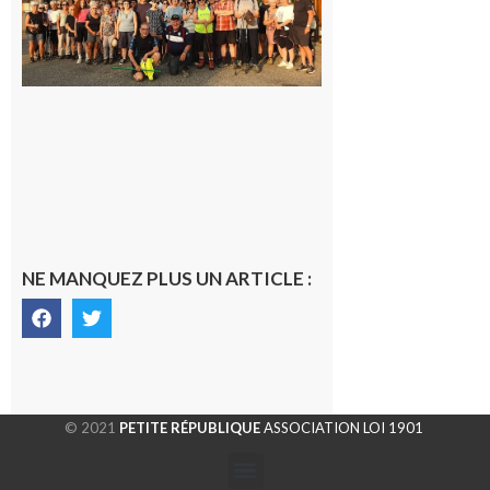
dernière
rando à
la
fraîche
de la
saison
était à
Cazac
8 août
2026
NE MANQUEZ PLUS UN ARTICLE :
© 2021
PETITE RÉPUBLIQUE
ASSOCIATION LOI 1901