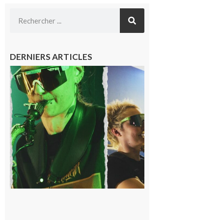
DERNIERS ARTICLES
Cassagnabère-
Tournas : La
Pistouflerie à
l’heure
cosmique avec
Space
Meringue
6 août 2026