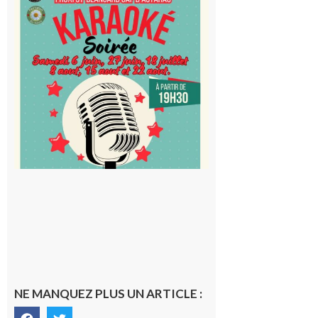
Blancard
Cap
d’Astarac
: Soirée
karaoké
au Proxi,
à vous le
micro !
5 août 2026
NE MANQUEZ PLUS UN ARTICLE :