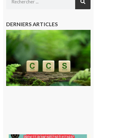
DERNIERS ARTICLES
Comminges
et Piémont
Pyrénéen :
Consultation
publique sur
le projet de
stockage
souterrain
de CO2
5 août 2026
Saint-