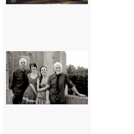
Rieux-
Volvestre
« Canaletto »
en concert !
7 août 2026