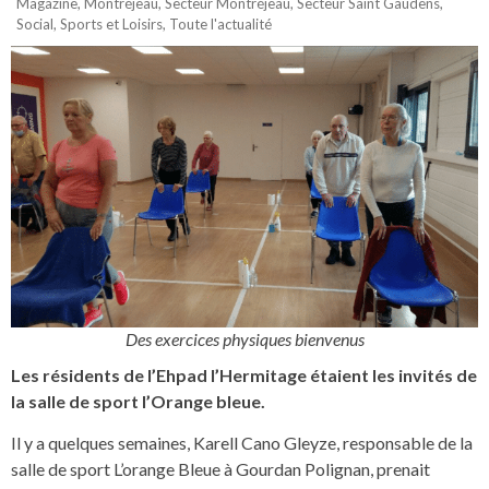
Magazine
,
Montréjeau
,
Secteur Montréjeau
,
Secteur Saint Gaudens
,
Social
,
Sports et Loisirs
,
Toute l'actualité
Des exercices physiques bienvenus
Les résidents de l’Ehpad l’Hermitage étaient les invités de
la salle de sport l’Orange bleue.
Il y a quelques semaines, Karell Cano Gleyze, responsable de la
salle de sport L’orange Bleue à Gourdan Polignan, prenait