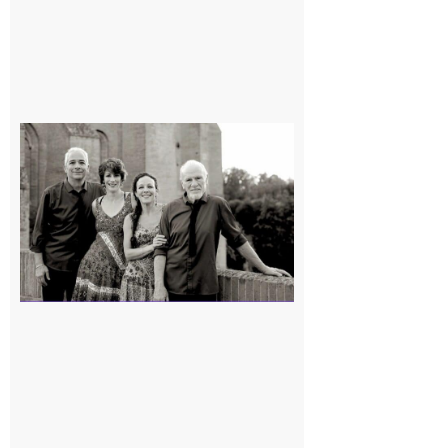
Rieux-
Volvestre
« Canaletto »
en concert !
7 août 2026