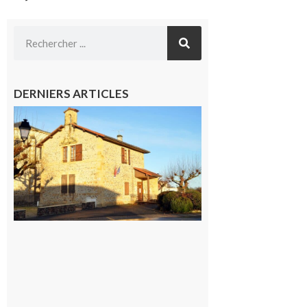
DERNIERS ARTICLES
Franquevielle
: La fête au
village !
7 août 2026