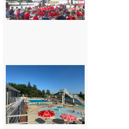
Luchon
c’est la
fête de
tous !
Dès le
vendredi
14 août
au soir.
8 août
2026
Boulogne-
sur-Gesse :
Une
convention
entre la
Mairie et le
Collège
pour la
piscine
8 août 2026