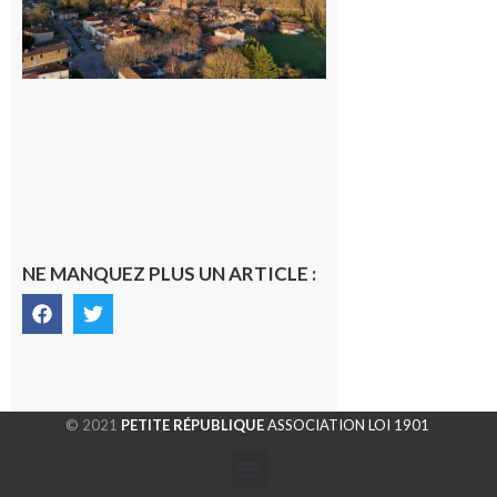
généraliste
dans la cité
gersoise
6 août 2026
NE MANQUEZ PLUS UN ARTICLE :
© 2021
PETITE RÉPUBLIQUE
ASSOCIATION LOI 1901