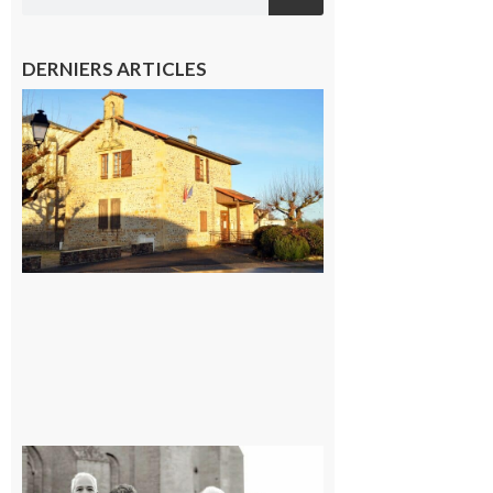
DERNIERS ARTICLES
Franquevielle
: La fête au
village !
7 août 2026
Rieux-
Volvestre