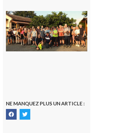
Saint-
Araille :
la
dernière
rando à
la
fraîche
de la
saison
était à
Cazac
8 août
2026
NE MANQUEZ PLUS UN ARTICLE :