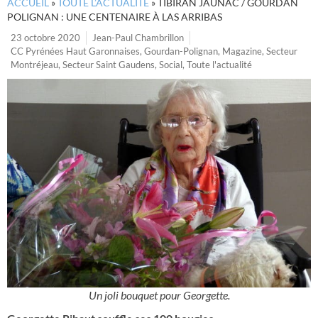
ACCUEIL
»
TOUTE L’ACTUALITÉ
»
TIBIRAN JAUNAC / GOURDAN
POLIGNAN : UNE CENTENAIRE À LAS ARRIBAS
23 octobre 2020
Jean-Paul Chambrillon
CC Pyrénées Haut Garonnaises
,
Gourdan-Polignan
,
Magazine
,
Secteur
Montréjeau
,
Secteur Saint Gaudens
,
Social
,
Toute l'actualité
Un joli bouquet pour Georgette.