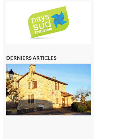
DERNIERS ARTICLES
Franquevielle
: La fête au
village !
7 août 2026